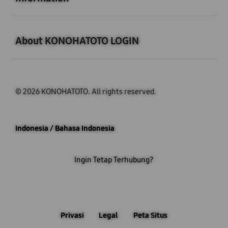
Buka
About KONOHATOTO LOGIN
© 2026 KONOHATOTO. All rights reserved.
Indonesia / Bahasa Indonesia
Ingin Tetap Terhubung?
Privasi
Legal
Peta Situs